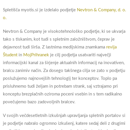
Spletišča myotis.si je izdelalo podjetje
Nevtron & Company, d. o.
o.
Nevtron & Company je visokotehnološko podjetje, ki se ukvarja
tako s tiskanim, kot tudi s spletnim založništvom, čeprav je
dejavnost tudi širša. Z lastnima medijskima znamkama
revija
Študent
in
MojPrihranek
je cilj podjetja usatvariti največji
informacijski kanal za širjenje aktualnih informacij na inovativen,
bralcu zanimiv način. Za dosego takšnega cilja se zato v podjetju
poslužujemo najnovejših tehnologij ter konceptov. Toplo pa
prisluhnemo tudi željam in potrebam strank, saj vztrajamo pri
konceptu brezplačnih oziroma poceni vsebin in s tem radikalno
povečujemo bazo zadovoljnih bralcev.
V svojih večdesetletnih izkušnjah upravljanja spletnih portalov si
je podjetje nabralo ogromno izkušenj, katere sedaj deli z drugimi